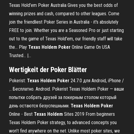
Texas Hold'em Poker Australia Gives you the best odds of
winning prizes and cash, compared to other leagues. Come
join the friendliest Poker Series in Australia - it's absolutely
FREE to join. Whether you are a Seasoned Pro or just starting
out to the game of Texas Hold'em, our friendly staff will take
the... Play
Texas
Holdem
Poker
Online Game On USA
Trusted... |…
Wertigkeit
der
Poker
Blätter
Pokerist:
Texas
Holdem
Poker
24.7.0 для Android, iPhone /
… Бесплатно. Android. Pokerist Texas Holdem Poker — ваши
попытки собрать друзей за покерным столом который
день остаются безуспешными.
Texas
Holdem
Poker
Online - Best
Texas
Holdem
Sites 2019 From beginners
Texas Holdem Poker strategy, to advanced concepts you
won’t find anywhere on the net. Unlike most poker sites, we