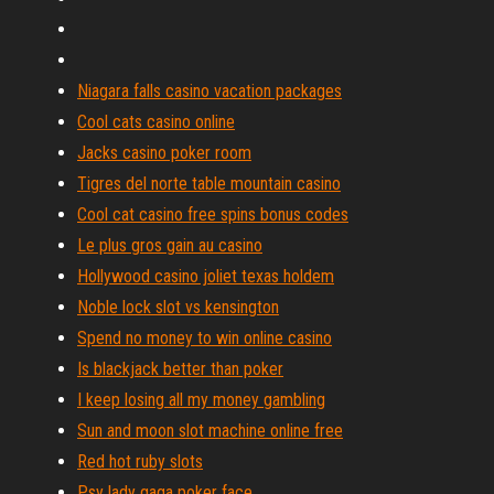
Niagara falls casino vacation packages
Cool cats casino online
Jacks casino poker room
Tigres del norte table mountain casino
Cool cat casino free spins bonus codes
Le plus gros gain au casino
Hollywood casino joliet texas holdem
Noble lock slot vs kensington
Spend no money to win online casino
Is blackjack better than poker
I keep losing all my money gambling
Sun and moon slot machine online free
Red hot ruby slots
Psy lady gaga poker face