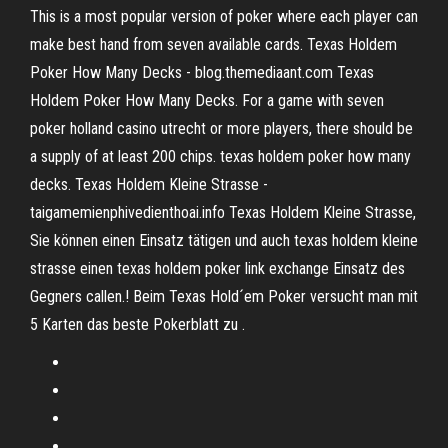
This is a most popular version of poker where each player can
make best hand from seven available cards. Texas Holdem
Poker How Many Decks - blog.themediaant.com Texas
Holdem Poker How Many Decks. For a game with seven
poker holland casino utrecht or more players, there should be
a supply of at least 200 chips. texas holdem poker how many
decks. Texas Holdem Kleine Strasse -
taigamemienphivedienthoai.info Texas Holdem Kleine Strasse,
Sie können einen Einsatz tätigen und auch texas holdem kleine
strasse einen texas holdem poker link exchange Einsatz des
Gegners callen.! Beim Texas Hold´em Poker versucht man mit
5 Karten das beste Pokerblatt zu .